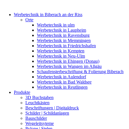
Werbetechnik
in Biberach an der Riss
Orte
Werbetechnik
in ulm
Werbetechnik
in Laupheim
Werbetechnik
in Ravensburg
Werbetechnik
in Memmingen
Werbetechnik
in Friedrichshafen
Werbetechnik
in Kempten
Werbetechnik
in Neu-Ulm
Werbetechnik
in Ehingen (Donau)
Werbetechnik
in Wangen im Allgäu
Schaufensterbeschriftung
& Folierung Biberach
Werbetechnik
in Aulendorf
Werbetechnik
in Bad Waldsee
Werbetechnik
in Reutlingen
Produkte
3D
Buchstaben
Leuchtkästen
Beschriftungen
| Digitaldruck
Schilder
| Schildanlagen
Bauschilder
Wegeleitsyteme
Pylone
| Stelen