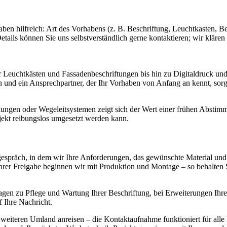
ben hilfreich: Art des Vorhabens (z. B. Beschriftung, Leuchtkasten, 
tails können Sie uns selbstverständlich gerne kontaktieren; wir klären
 Leuchtkästen und Fassadenbeschriftungen bis hin zu Digitaldruck und 
nd ein Ansprechpartner, der Ihr Vorhaben von Anfang an kennt, sorgen
ungen oder Wegeleitsystemen zeigt sich der Wert einer frühen Abstim
jekt reibungslos umgesetzt werden kann.
espräch, in dem wir Ihre Anforderungen, das gewünschte Material und d
hrer Freigabe beginnen wir mit Produktion und Montage – so behalten S
agen zu Pflege und Wartung Ihrer Beschriftung, bei Erweiterungen Ihre
f Ihre Nachricht.
m weiteren Umland anreisen – die Kontaktaufnahme funktioniert für all