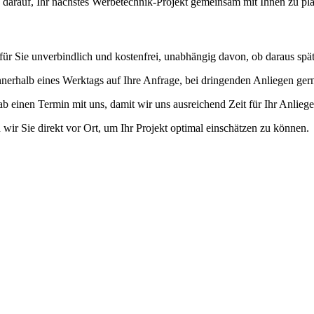
s darauf, Ihr nächstes Werbetechnik-Projekt gemeinsam mit Ihnen zu pl
 für Sie unverbindlich und kostenfrei, unabhängig davon, ob daraus späte
nnerhalb eines Werktags auf Ihre Anfrage, bei dringenden Anliegen ger
ab einen Termin mit uns, damit wir uns ausreichend Zeit für Ihr Anlie
 wir Sie direkt vor Ort, um Ihr Projekt optimal einschätzen zu können.