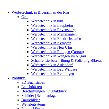
Werbetechnik
in Biberach an der Riss
Orte
Werbetechnik
in ulm
Werbetechnik
in Laupheim
Werbetechnik
in Ravensburg
Werbetechnik
in Memmingen
Werbetechnik
in Friedrichshafen
Werbetechnik
in Kempten
Werbetechnik
in Neu-Ulm
Werbetechnik
in Ehingen (Donau)
Werbetechnik
in Wangen im Allgäu
Schaufensterbeschriftung
& Folierung Biberach
Werbetechnik
in Aulendorf
Werbetechnik
in Bad Waldsee
Werbetechnik
in Reutlingen
Produkte
3D
Buchstaben
Leuchtkästen
Beschriftungen
| Digitaldruck
Schilder
| Schildanlagen
Bauschilder
Wegeleitsyteme
Pylone
| Stelen