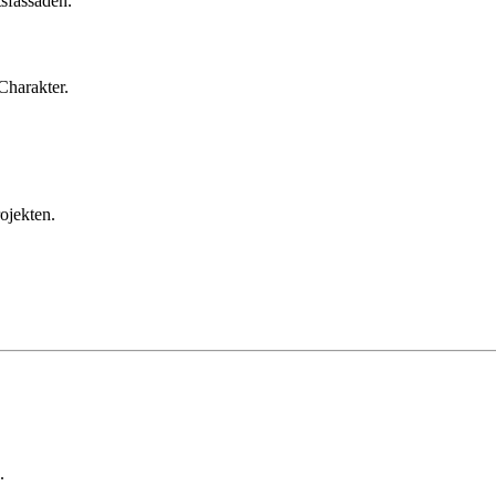
sfassaden.
Charakter.
ojekten.
.